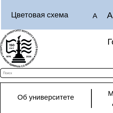
A
Цветовая схема
A
Г
М
Об университете