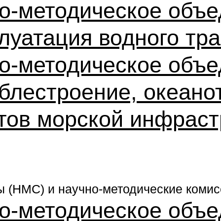
о-методическое объе
луатация водного тр
о-методическое объе
блестроение, океано
тов морской инфрас
ы (НМС) и научно-методические комис
о-методическое объе