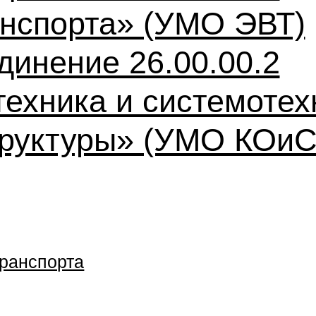
анспорта» (УМО ЭВТ)
динение 26.00.00.2
техника и системотех
труктуры» (УМО КОи
транспорта