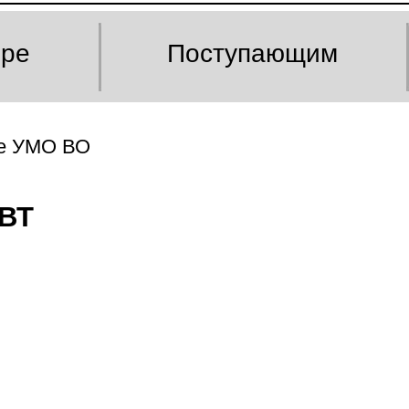
оре
Поступающим
е УМО ВО
ВТ