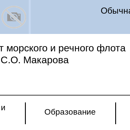
Обычна
 морского и речного флота
С.О. Макарова
 и
Образование