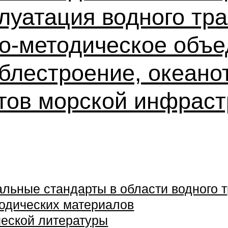
луатация водного тр
о-методическое объе
блестроение, океано
тов морской инфрас
ьные стандарты в области водного 
одических материалов
еской литературы