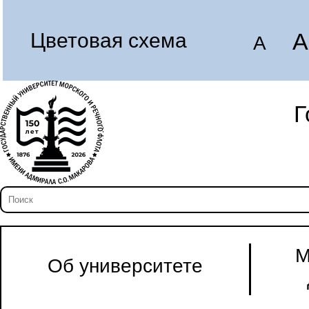
A
Цветовая схема
A
Г
М
Об университете