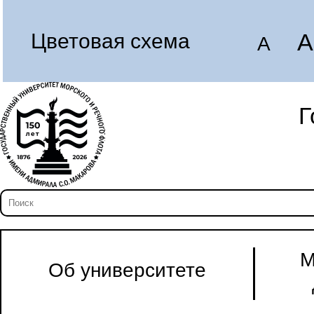
A
Цветовая схема
A
Г
М
Об университете