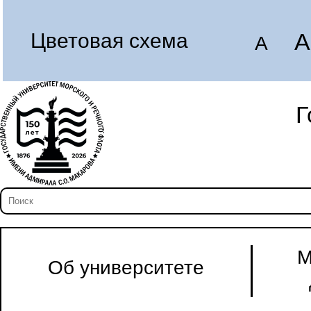
A
Цветовая схема
A
Г
М
Об университете