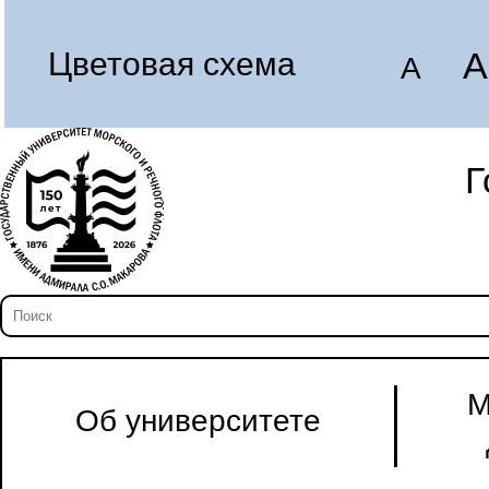
A
Цветовая схема
A
Г
М
Об университете