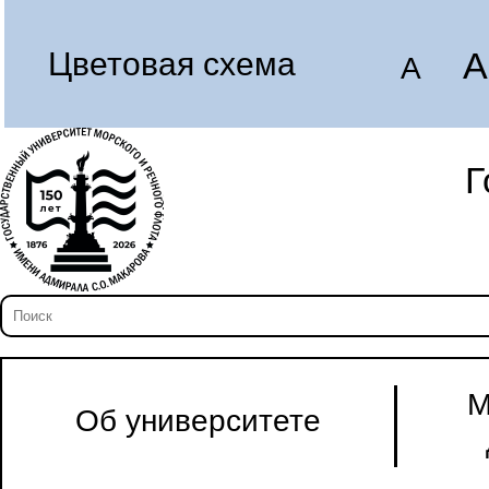
A
Цветовая схема
A
Г
М
Об университете