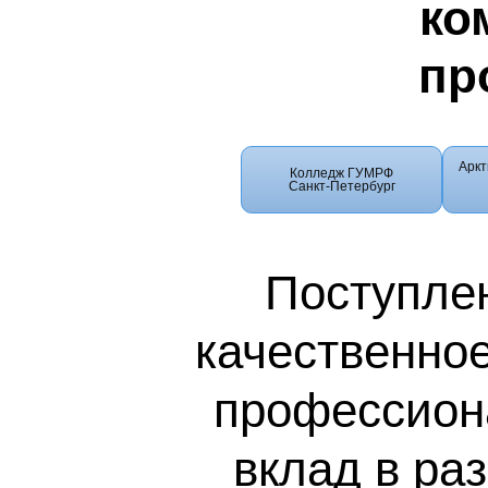
ко
пр
Аркт
Колледж ГУМРФ
Санкт-Петербург
Поступле
качественное
профессиона
вклад в ра