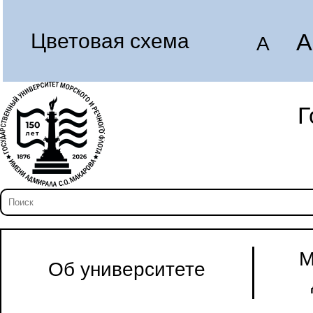
A
Цветовая схема
A
Г
М
Об университете