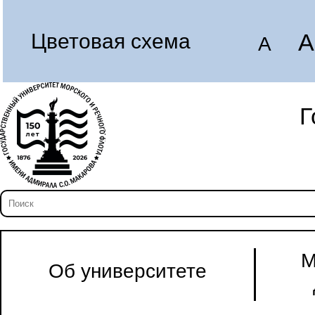
A
Цветовая схема
A
Г
М
Об университете