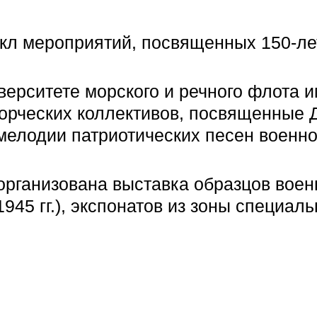
икл мероприятий, посвященных 150-л
верситете морского и речного флота 
ворческих коллективов, посвященные 
мелодии патриотических песен военно
рганизована выставка образцов вое
945 гг.), экспонатов из зоны специал