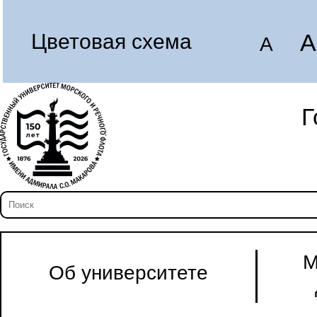
A
Цветовая схема
A
Г
М
Об университете