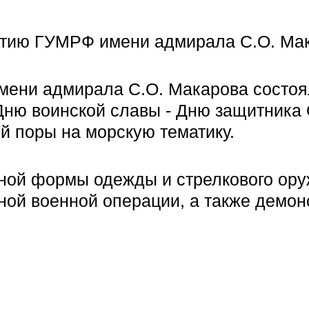
етию ГУМРФ имени адмирала С.О. Ма
имени адмирала С.О. Макарова состо
Дню воинской славы - Дню защитника 
й поры на морскую тематику.
нной формы одежды и стрелкового ор
ьной военной операции, а также демо