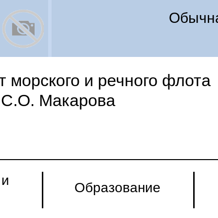
Обычна
 морского и речного флота
С.О. Макарова
 и
Образование