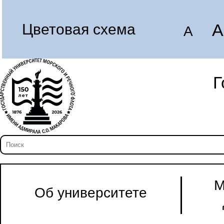
A
Цветовая схема
A
Г
М
Об университете