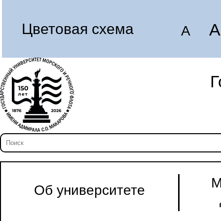
A
Цветовая схема
A
Г
М
Об университете