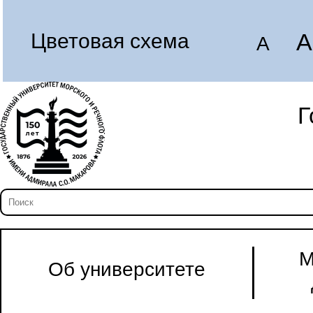
A
Цветовая схема
A
Г
М
Об университете