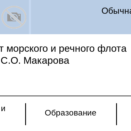
Обычна
 морского и речного флота
С.О. Макарова
 и
Образование