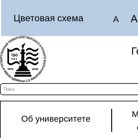
A
Цветовая схема
A
Г
М
Об университете