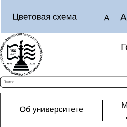
A
Цветовая схема
A
Г
М
Об университете