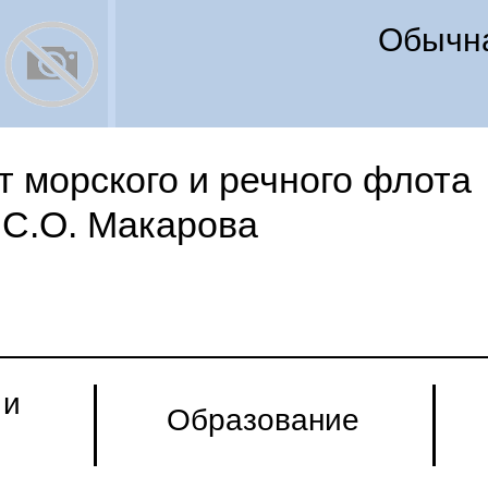
Обычна
 морского и речного флота
С.О. Макарова
 и
Образование